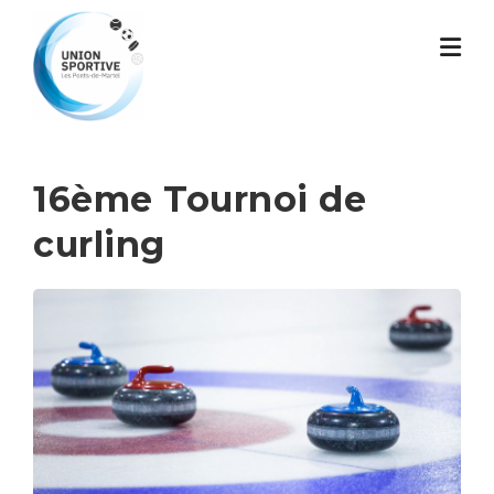
Skip
to
content
16ème Tournoi de
curling