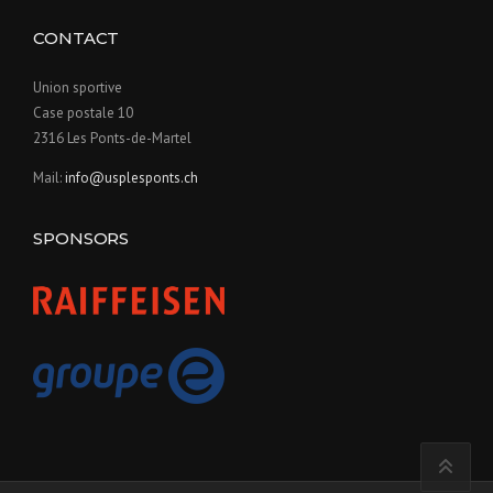
o
CONTACT
n
Union sportive
Case postale 10
2316 Les Ponts-de-Martel
Mail:
info@usplesponts.ch
SPONSORS