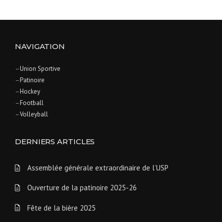
o
s
t
NAVIGATION
s
–
Union Sportive
n
–
Patinoire
–
Hockey
a
–
Football
–
Volleyball
v
i
DERNIERS ARTICLES
g
Assemblée générale extraordinaire de l’USP
a
Ouverture de la patinoire 2025-26
t
Fête de la bière 2025
i