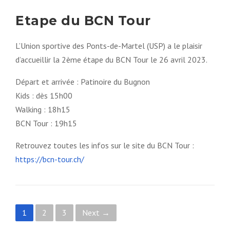
Etape du BCN Tour
L’Union sportive des Ponts-de-Martel (USP) a le plaisir
d’accueillir la 2ème étape du BCN Tour le 26 avril 2023.
Départ et arrivée : Patinoire du Bugnon
Kids : dès 15h00
Walking : 18h15
BCN Tour : 19h15
Retrouvez toutes les infos sur le site du BCN Tour :
https://bcn-tour.ch/
P
1
2
3
Next →